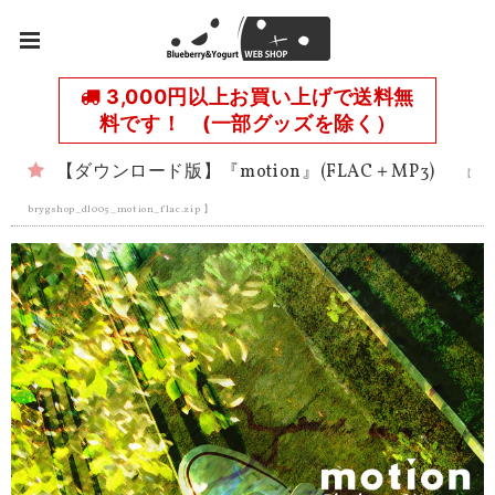
3,000円以上お買い上げで送料無
料です！ (一部グッズを除く）
【ダウンロード版】『motion』(FLAC＋MP3)
【
brygshop_dl005_motion_flac.zip 】